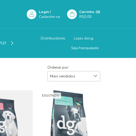
Login
/
Carrinho
(
0
)
Cadastre-se
R$0,00
Distribuidores
Lojas docg.
PLEMENTAÇÃO
Seja franqueado
Ordenar por
ESGOTADO