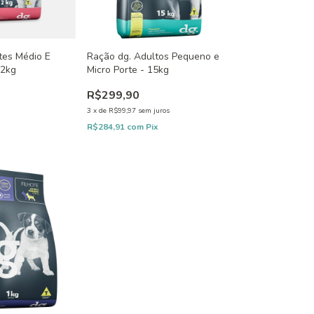
tes Médio E
Ração dg. Adultos Pequeno e
 2kg
Micro Porte - 15kg
R$299,90
3
x
de
R$99,97
sem juros
R$284,91
com
Pix