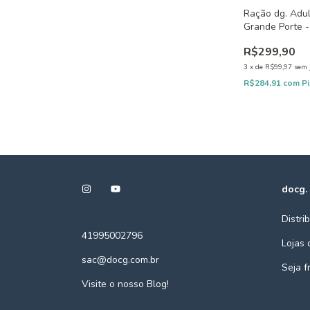
Ração dg. Adu
Grande Porte 
R$299,90
3
x
de
R$99,97
sem 
R$284,91
com
P
docg.
Distri
41995002796
Lojas 
sac@docg.com.br
Seja 
Visite o nosso Blog!