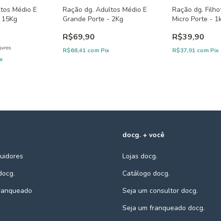
ltos Médio E
Ração dg. Adultos Médio E
Ração dg. Filh
- 15Kg
Grande Porte - 2Kg
Micro Porte - 1
R$69,90
R$39,90
juros
R$66,41
com
Pix
R$37,91
com
Pix
ix
docg. + você
buidores
Lojas docg.
docg.
Catálogo docg.
franqueado
Seja um consultor docg.
Seja um franqueado docg.