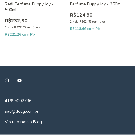
Refil Perfume Puppy Joy -
Perfume Puppy Joy - 250ml
500ml
R$124,90
R$232,90
2
x
de
R$62,45
sem juros
3
x
de
R$77,63
sem juros
R$118,66
com
Pix
R$221,26
com
Pix
41995002796
sac@docg.com.br
Visite o nosso Blog!