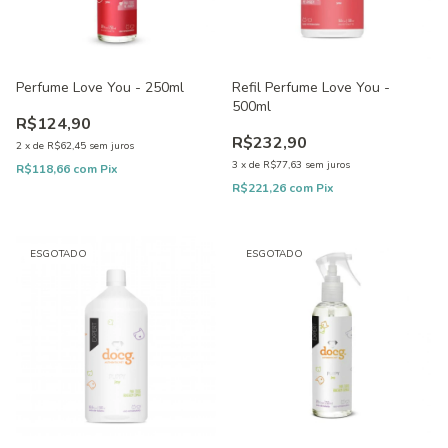
Perfume Love You - 250ml
Refil Perfume Love You -
500ml
R$124,90
R$232,90
2
x
de
R$62,45
sem juros
3
x
de
R$77,63
sem juros
R$118,66
com
Pix
R$221,26
com
Pix
ESGOTADO
ESGOTADO