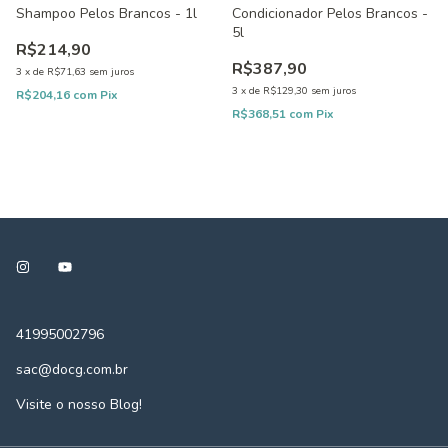
Shampoo Pelos Brancos - 1l
Condicionador Pelos Brancos -
5l
R$214,90
R$387,90
3
x
de
R$71,63
sem juros
3
x
de
R$129,30
sem juros
R$204,16
com
Pix
R$368,51
com
Pix
41995002796
sac@docg.com.br
Visite o nosso Blog!