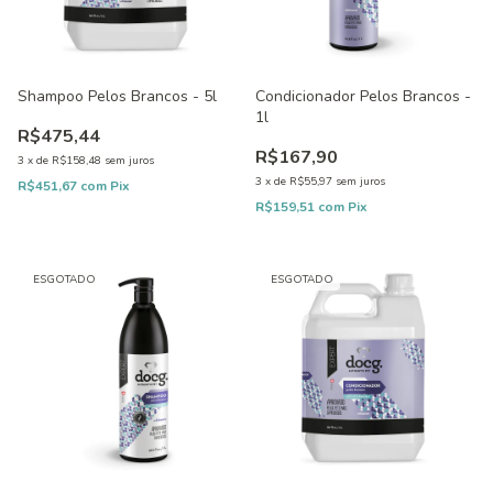
Shampoo Pelos Brancos - 5l
Condicionador Pelos Brancos -
1l
R$475,44
R$167,90
3
x
de
R$158,48
sem juros
3
x
de
R$55,97
sem juros
R$451,67
com
Pix
R$159,51
com
Pix
ESGOTADO
ESGOTADO