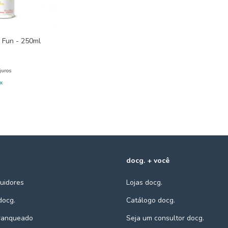
 Fun - 250ml
juros
ix
docg. + você
buidores
Lojas docg.
docg.
Catálogo docg.
franqueado
Seja um consultor docg.