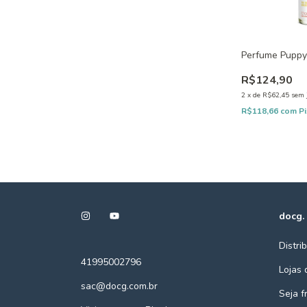
Perfume Puppy
R$124,90
2
x
de
R$62,45
sem 
R$118,66
com
P
docg.
Distri
41995002796
Lojas 
sac@docg.com.br
Seja 