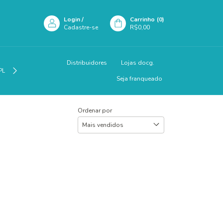
Login
/
Carrinho
(
0
)
Cadastre-se
R$0,00
Distribuidores
Lojas docg.
PLEMENTAÇÃO
Seja franqueado
Ordenar por