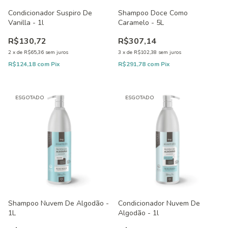
Condicionador Suspiro De
Shampoo Doce Como
Vanilla - 1l
Caramelo - 5L
R$130,72
R$307,14
2
x
de
R$65,36
sem juros
3
x
de
R$102,38
sem juros
R$124,18
com
Pix
R$291,78
com
Pix
ESGOTADO
ESGOTADO
Shampoo Nuvem De Algodão -
Condicionador Nuvem De
1L
Algodão - 1l