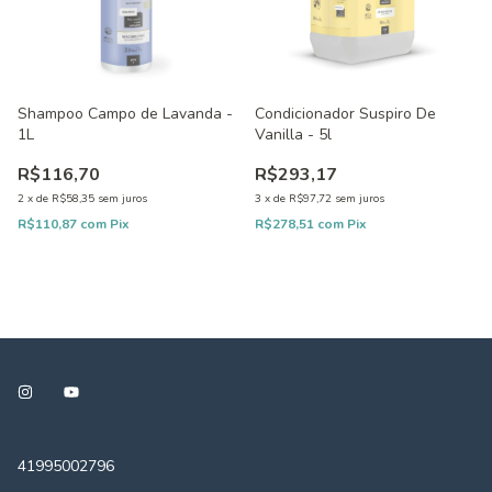
Shampoo Campo de Lavanda -
Condicionador Suspiro De
1L
Vanilla - 5l
R$116,70
R$293,17
2
x
de
R$58,35
sem juros
3
x
de
R$97,72
sem juros
R$110,87
com
Pix
R$278,51
com
Pix
41995002796