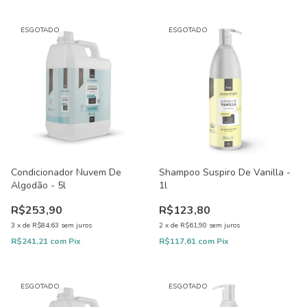
ESGOTADO
ESGOTADO
Condicionador Nuvem De
Shampoo Suspiro De Vanilla -
Algodão - 5l
1l
R$253,90
R$123,80
3
x
de
R$84,63
sem juros
2
x
de
R$61,90
sem juros
R$241,21
com
Pix
R$117,61
com
Pix
ESGOTADO
ESGOTADO