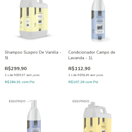
Shampoo Suspiro De Vanilla -
Condicionador Campo de
5l
Lavanda - 1L
R$299,90
R$112,90
3
x
de
R$99,97
sem juros
2
x
de
R$56,45
sem juros
R$284,91
com
Pix
R$107,26
com
Pix
ESGOTADO
ESGOTADO