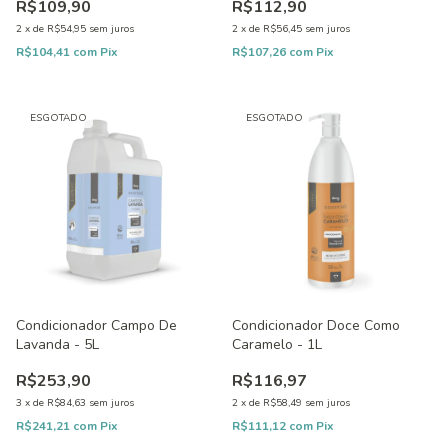
R$109,90
R$112,90
2
x
de
R$54,95
sem juros
2
x
de
R$56,45
sem juros
R$104,41
com
Pix
R$107,26
com
Pix
ESGOTADO
ESGOTADO
Condicionador Campo De
Condicionador Doce Como
Lavanda - 5L
Caramelo - 1L
R$253,90
R$116,97
3
x
de
R$84,63
sem juros
2
x
de
R$58,49
sem juros
R$241,21
com
Pix
R$111,12
com
Pix