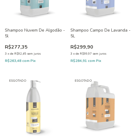
Shampoo Nuvem De Algodão -
Shampoo Campo De Lavanda -
5l
5L
R$277,35
R$299,90
3
x
de
R$92,45
sem juros
3
x
de
R$99,97
sem juros
R$263,48
com
Pix
R$284,91
com
Pix
ESGOTADO
ESGOTADO