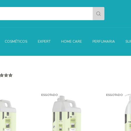
COSMÉTICOS
EXPERT
HOME CARE
PERFUMARIA
SU
| ⭐⭐⭐
ESGOTADO
ESGOTADO