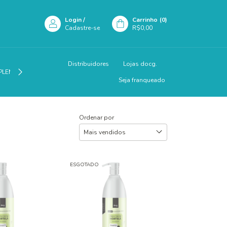
Login
/
Carrinho
(
0
)
Cadastre-se
R$0,00
Distribuidores
Lojas docg.
PLEMENTAÇÃO
Seja franqueado
Ordenar por
ESGOTADO