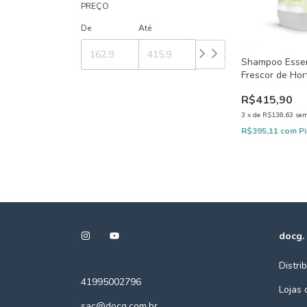
PREÇO
De
Até
Shampoo Essen
Frescor de Hor
R$415,90
3
x
de
R$138,63
sem
R$395,11
com
P
docg.
Distri
41995002796
Lojas 
sac@docg.com.br