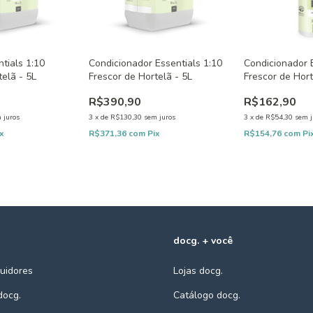
tials 1:10
Condicionador Essentials 1:10
Condicionador E
telã - 5L
Frescor de Hortelã - 5L
Frescor de Hort
R$390,90
R$162,90
 juros
3
x
de
R$130,30
sem juros
3
x
de
R$54,30
sem j
ix
R$371,36
com
Pix
R$154,76
com
Pi
docg. + você
buidores
Lojas docg.
docg.
Catálogo docg.