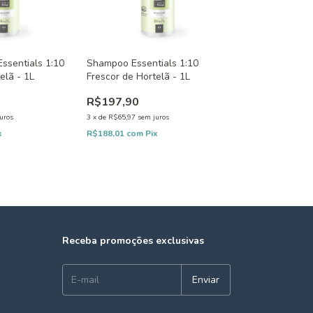
ssentials 1:10
Shampoo Essentials 1:10
elã - 1L
Frescor de Hortelã - 1L
R$197,90
uros
3
x
de
R$65,97
sem juros
x
R$188,01
com
Pix
Receba promoções exclusivas