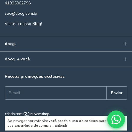
41995002796
sac@docg.com.br
Visite o nosso Blog!
docg.
docg. + você
Receba promoções exclusivas
Ao navegar por este site
você aceita o uso de cookies
para agilizar a
Copyright docg - 22578669000106 - 2026. Todos os direitos reservados.
sua experiência de compra.
Entendi