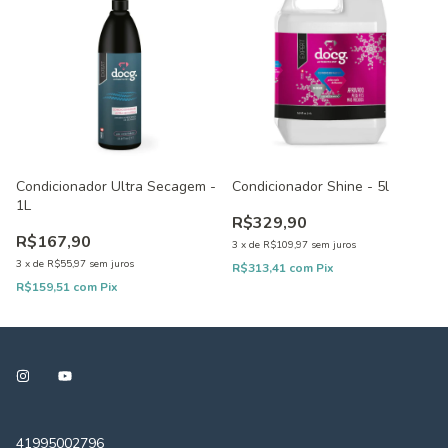
Condicionador Ultra Secagem -
Condicionador Shine - 5l
1L
R$329,90
R$167,90
3
x
de
R$109,97
sem juros
3
x
de
R$55,97
sem juros
R$313,41
com
Pix
R$159,51
com
Pix
41995002796