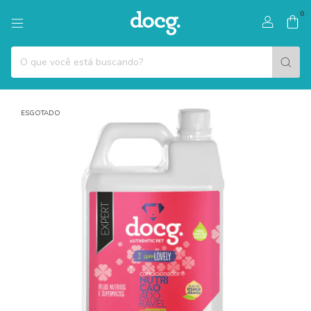
0
ESGOTADO