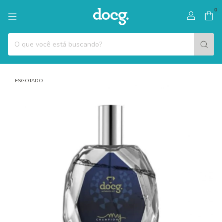
0
ESGOTADO