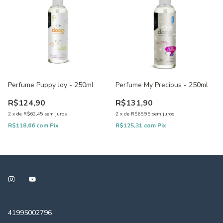
Perfume Puppy Joy - 250ml
Perfume My Precious - 250ml
R$124,90
R$131,90
2
x
de
R$62,45
sem juros
2
x
de
R$65,95
sem juros
R$118,66
com
Pix
R$125,31
com
Pix
41995002796