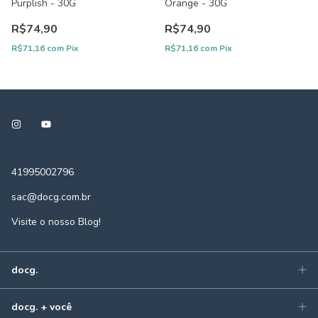
Purplish - 30G
Orange - 30G
R$74,90
R$74,90
R$71,16
com
Pix
R$71,16
com
Pix
41995002796
sac@docg.com.br
Visite o nosso Blog!
docg.
docg. + você