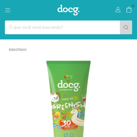
0
ESGOTADO