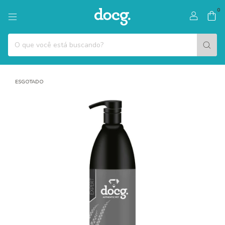
0
ESGOTADO