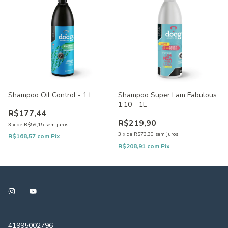
Shampoo Oil Control - 1 L
Shampoo Super I am Fabulous
1:10 - 1L
R$177,44
R$219,90
3
x
de
R$59,15
sem juros
3
x
de
R$73,30
sem juros
R$168,57
com
Pix
R$208,91
com
Pix
41995002796